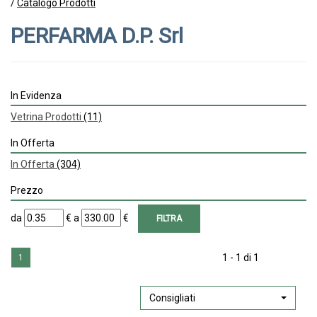
/
Catalogo Prodotti
PERFARMA D.P. Srl
In Evidenza
Vetrina Prodotti
(11)
In Offerta
In Offerta
(304)
Prezzo
filtra
filtra
da
€
a
€
da
a
1 - 1 di 1
1
Consigliati