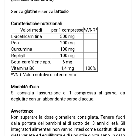
Senza
glutine
e senza
lattosio
.
Caratteristiche nutrizionali
Valori medi
per 1 compressa
%VNR*
L-acetilcarnitina
500 mg
Pea
200 mg
Curcumina
100 mg
Rephyll
100 mg
Beta-carofillene app.
6 mg
Vitamina B6
1,4 mg
100%
*VNR: Valori nutritivi di riferimento
Modalità d'uso
Si consiglia l'assunzione di 1 compressa al giorno, da
deglutire con un abbondante sorso d'acqua.
Avvertenze
Non superare la dose giornaliera consigliata. Tenere fuori
dalla portata dei bambini al di sotto dei 3 anni di età. Gli
integratori alimentari non vanno intesi come sostituti di una
dieta variata ed equilibrata e di uno stile di vita sano. In caso