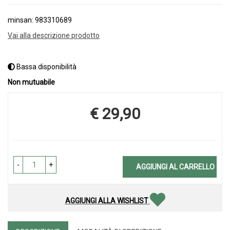
minsan: 983310689
Vai alla descrizione prodotto
Bassa disponibilità
Non mutuabile
€ 29,90
Prezzo
-
+
AGGIUNGI AL CARRELLO
AGGIUNGI ALLA WISHLIST