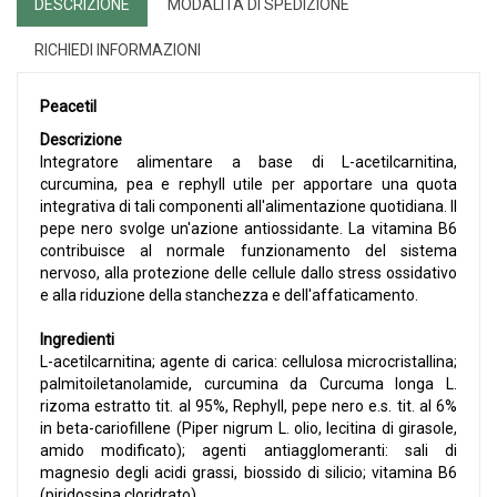
DESCRIZIONE
MODALITÀ DI SPEDIZIONE
RICHIEDI INFORMAZIONI
Peacetil
Descrizione
Integratore alimentare a base di L-acetilcarnitina,
curcumina, pea e rephyll utile per apportare una quota
integrativa di tali componenti all'alimentazione quotidiana. Il
pepe nero svolge un'azione antiossidante. La vitamina B6
contribuisce al normale funzionamento del sistema
nervoso, alla protezione delle cellule dallo stress ossidativo
e alla riduzione della stanchezza e dell'affaticamento.
Ingredienti
L-acetilcarnitina; agente di carica: cellulosa microcristallina;
palmitoiletanolamide, curcumina da Curcuma longa L.
rizoma estratto tit. al 95%, Rephyll, pepe nero e.s. tit. al 6%
in beta-cariofillene (Piper nigrum L. olio, lecitina di girasole,
amido modificato); agenti antiagglomeranti: sali di
magnesio degli acidi grassi, biossido di silicio; vitamina B6
(piridossina cloridrato).