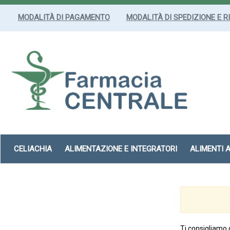
Passa
al
MODALITÀ DI PAGAMENTO
MODALITÀ DI SPEDIZIONE E R
contenuto
principale
Farmacia
Centrale
Srl
CELIACHIA
ALIMENTAZIONE E INTEGRATORI
ALIMENTI 
Ti consigliamo 