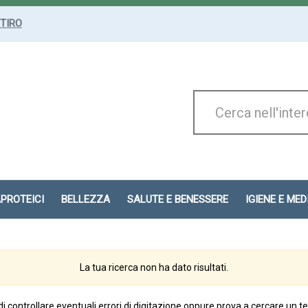
ITIRO
Cerca
Prodotto
APROTEICI
BELLEZZA
SALUTE E BENESSERE
IGIENE E ME
La tua ricerca non ha dato risultati.
di controllare eventuali errori di digitazione oppure prova a cercare un t