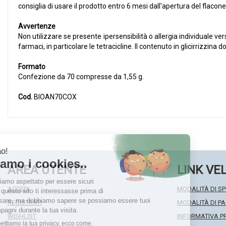
consiglia di usare il prodotto entro 6 mesi dall'apertura del flaco
Avvertenze
Non utilizzare se presente ipersensibilità o allergia individuale v
farmaci, in particolare le tetracicline. Il contenuto in glicirrizzin
Formato
Confezione da 70 compresse da 1,55 g.
Cod.
BIOAN70COX
AREA UTENTE
LINK VE
ACCEDI
MODALITÀ DI SP
REGISTRATI
MODALITÀ DI 
WISHLIST
INFORMATIVA P