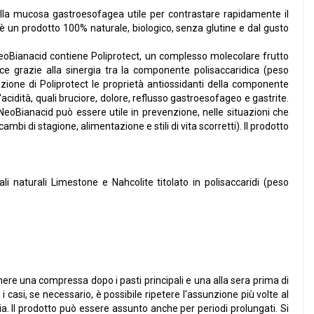
della mucosa gastroesofagea utile per contrastare rapidamente il
id è un prodotto 100% naturale, biologico, senza glutine e dal gusto
 NeoBianacid contiene Poliprotect, un complesso molecolare frutto
isce grazie alla sinergia tra la componente polisaccaridica (peso
zione di Poliprotect le proprietà antiossidanti della componente
'acidità, quali bruciore, dolore, reflusso gastroesofageo e gastrite.
 NeoBianacid può essere utile in prevenzione, nelle situazioni che
mbi di stagione, alimentazione e stili di vita scorretti). Il prodotto
li naturali Limestone e Nahcolite titolato in polisaccaridi (peso
re una compressa dopo i pasti principali e una alla sera prima di
i casi, se necessario, è possibile ripetere l'assunzione più volte al
ia. Il prodotto può essere assunto anche per periodi prolungati. Si