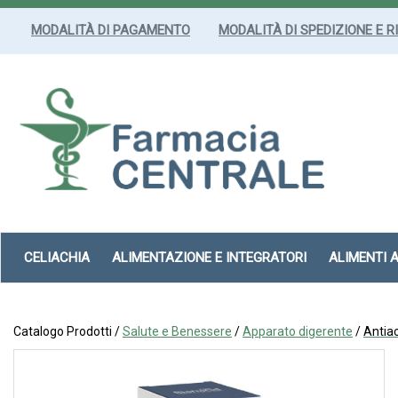
Passa
al
MODALITÀ DI PAGAMENTO
MODALITÀ DI SPEDIZIONE E R
contenuto
principale
Farmacia
Centrale
Srl
CELIACHIA
ALIMENTAZIONE E INTEGRATORI
ALIMENTI 
Catalogo Prodotti /
Salute e Benessere
/
Apparato digerente
/
Antiac