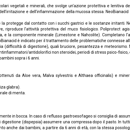
ari vegetali e minerali, che svolge un'azione protettiva e lenitiva 
ici dell'irritazione e dell'infiammazione della mucosa stessa. NeoBianac
la protegge dal contatto con i succhi gastrici e le sostanze irritanti.
 riproduce l'attività protettiva del muco fisiologico. Poliprotect ag
sa, e la componente minerale (Limestone e Nahcolite). Completano l'a
NeoBianacid è indicato per il trattamento delle problematiche connesse all
a (difficoltà di digestione), quali bruciore, pesantezza e meteorismo.
fiammatori/antidolorifici non steroidei, periodi di stress psico-fisico, ca
bambini sopra i 6 anni.
ottenuti da Aloe vera, Malva sylvestris e Althaea officinalis) e minera
iza glabra).
rale di menta.
nte in bocca. In caso di reflusso gastroesofageo si consiglia di assume
di digestione (dispepsia) assumere una compressa dopo il pasto. In tutti 
to anche dai bambini, a partire da 6 anni di età, con la stessa posolog