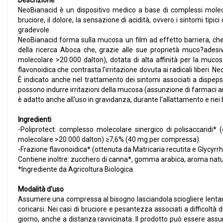
Descrizione
NeoBianacid è un dispositivo medico a base di complessi molecol
bruciore, il dolore, la sensazione di acidità, ovvero i sintomi tip
gradevole.
NeoBianacid forma sulla mucosa un film ad effetto barriera, che 
della ricerca Aboca che, grazie alle sue proprietà muco?adesive,
molecolare >20.000 dalton), dotata di alta affinità per la muco
flavonoidica che contrasta l'irritazione dovuta ai radicali liberi. 
È indicato anche nel trattamento dei sintomi associati a dispepsi
possono indurre irritazioni della mucosa (assunzione di farmaci antin
è adatto anche all'uso in gravidanza, durante l'allattamento e nei 
Ingredienti
-Poliprotect: complesso molecolare sinergico di polisaccaridi* (
molecolare >20.000 dalton) ≥7,6% (40 mg per compressa).
-Frazione flavonoidica* (ottenuta da Matricaria recutita e Glycyrrh
Contiene inoltre: zucchero di canna*, gomma arabica, aroma natu
*Ingrediente da Agricoltura Biologica.
Modalità d'uso
Assumere una compressa al bisogno lasciandola sciogliere lentame
coricarsi. Nei casi di bruciore e pesantezza associati a difficoltà 
giorno, anche a distanza ravvicinata. Il prodotto può essere assun