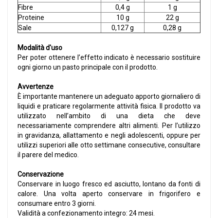
Fibre
0,4 g
1 g
Proteine
10 g
22 g
Sale
0,127 g
0,28 g
Modalità d'uso
Per poter ottenere l’effetto indicato è necessario sostituire
ogni giorno un pasto principale con il prodotto.
Avvertenze
È importante mantenere un adeguato apporto giornaliero di
liquidi e praticare regolarmente attività fisica. Il prodotto va
utilizzato nell’ambito di una dieta che deve
necessariamente comprendere altri alimenti. Per l’utilizzo
in gravidanza, allattamento e negli adolescenti, oppure per
utilizzi superiori alle otto settimane consecutive, consultare
il parere del medico.
Conservazione
Conservare in luogo fresco ed asciutto, lontano da fonti di
calore. Una volta aperto conservare in frigorifero e
consumare entro 3 giorni.
Validità a confezionamento integro: 24 mesi.