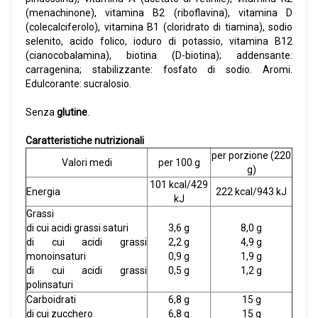
(menachinone), vitamina B2 (riboflavina), vitamina D
(colecalciferolo), vitamina B1 (cloridrato di tiamina), sodio
selenito, acido folico, ioduro di potassio, vitamina B12
(cianocobalamina), biotina (D-biotina); addensante:
carragenina; stabilizzante: fosfato di sodio. Aromi.
Edulcorante: sucralosio.
Senza
glutine
.
Caratteristiche nutrizionali
per porzione (220
Valori medi
per 100 g
g)
101 kcal/429
Energia
222 kcal/943 kJ
kJ
Grassi
di cui acidi grassi saturi
3,6 g
8,0 g
di cui acidi grassi
2,2 g
4,9 g
monoinsaturi
0,9 g
1,9 g
di cui acidi grassi
0,5 g
1,2 g
polinsaturi
Carboidrati
6,8 g
15 g
di cui zucchero
6,8 g
15 g