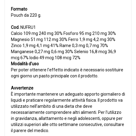
Formato
Pouch da 220 g.
Cod.
NUFRU1
Calcio 109 mg 240 mg 30% Fosforo 95 mg 210 mg 30%
Magnesio 51 mg 112 mg 30% Ferro 1,9 mg 4,2 mg 30%
Zinco 1,9 mg 4,1 mg 41% Rame 0,3 mg 0,7 mg 70%
Manganese 0,27 mg 0,6 mg 30% Selenio 16,8 mcg 36,9
mcg 67% Iodio 49 mcg 108 mcg 72%
Modalità d'uso
Per poter ottenere l’effetto indicato è necessario sostituire
ogni giorno un pasto principale con il prodotto.
Avvertenze
È importante mantenere un adeguato apporto giornaliero di
liquidi e praticare regolarmente attività fisica. Il prodotto va
utilizzato nell’ambito di una dieta che deve
necessariamente comprendere altri alimenti. Per l’utilizzo
in gravidanza, allattamento e negli adolescenti, oppure per
utilizzi superiori alle otto settimane consecutive, consultare
il parere del medico.