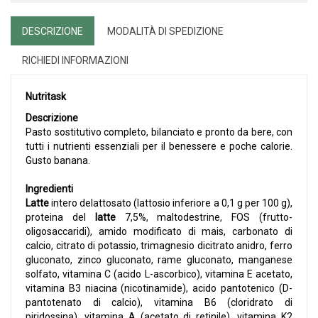
DESCRIZIONE
MODALITÀ DI SPEDIZIONE
RICHIEDI INFORMAZIONI
Nutritask
Descrizione
Pasto sostitutivo completo, bilanciato e pronto da bere, con
tutti i nutrienti essenziali per il benessere e poche calorie.
Gusto banana.
Ingredienti
Latte
intero delattosato (lattosio inferiore a 0,1 g per 100 g),
proteina del
latte
7,5%, maltodestrine, FOS (frutto-
oligosaccaridi), amido modificato di mais, carbonato di
calcio, citrato di potassio, trimagnesio dicitrato anidro, ferro
gluconato, zinco gluconato, rame gluconato, manganese
solfato, vitamina C (acido L-ascorbico), vitamina E acetato,
vitamina B3 niacina (nicotinamide), acido pantotenico (D-
pantotenato di calcio), vitamina B6 (cloridrato di
piridossina), vitamina A (acetato di retinile), vitamina K2