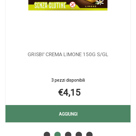
GRISBI' CREMA LIMONE 150G S/GL
3 pezzi disponibili
€4,15
UT
AGGIUNGI GRISBI'
AGGIUNGI
CREMA
Aggiungi GRISBI'
Informazioni
LIMONE
CREMA
su GRISBI'