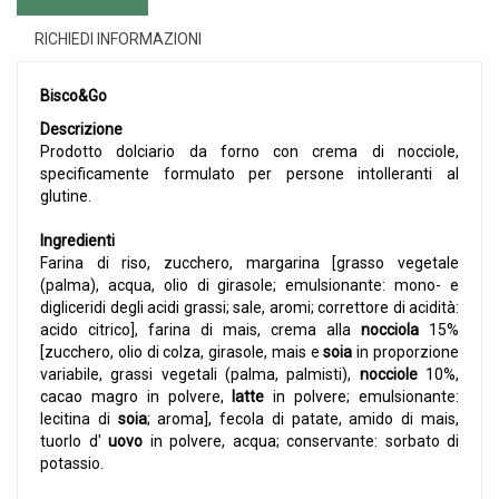
RICHIEDI INFORMAZIONI
Bisco&Go
Descrizione
Prodotto dolciario da forno con crema di nocciole,
specificamente formulato per persone intolleranti al
glutine.
Ingredienti
Farina di riso, zucchero, margarina [grasso vegetale
(palma), acqua, olio di girasole; emulsionante: mono- e
digliceridi degli acidi grassi; sale, aromi; correttore di acidità:
acido citrico], farina di mais, crema alla
nocciola
15%
[zucchero, olio di colza, girasole, mais e
soia
in proporzione
variabile, grassi vegetali (palma, palmisti),
nocciole
10%,
cacao magro in polvere,
latte
in polvere; emulsionante:
lecitina di
soia
; aroma], fecola di patate, amido di mais,
tuorlo d'
uovo
in polvere, acqua; conservante: sorbato di
potassio.