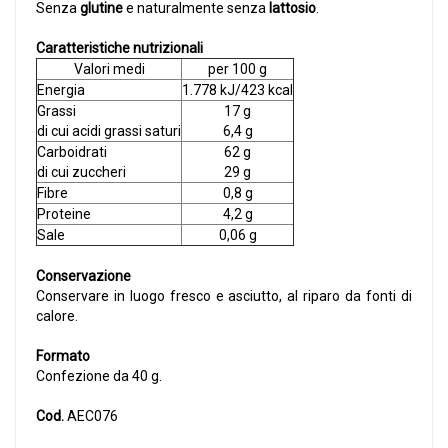
Senza
glutine
e naturalmente senza
lattosio
.
Caratteristiche nutrizionali
Valori medi
per 100 g
Energia
1.778 kJ/423 kcal
Grassi
17 g
di cui acidi grassi saturi
6,4 g
Carboidrati
62 g
di cui zuccheri
29 g
Fibre
0,8 g
Proteine
4,2 g
Sale
0,06 g
Conservazione
Conservare in luogo fresco e asciutto, al riparo da fonti di
calore.
Formato
Confezione da 40 g.
Cod.
AEC076