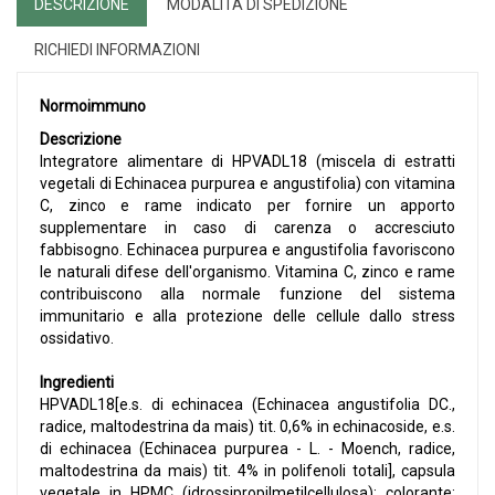
DESCRIZIONE
MODALITÀ DI SPEDIZIONE
RICHIEDI INFORMAZIONI
Normoimmuno
Descrizione
Integratore alimentare di HPVADL18 (miscela di estratti
vegetali di Echinacea purpurea e angustifolia) con vitamina
C, zinco e rame indicato per fornire un apporto
supplementare in caso di carenza o accresciuto
fabbisogno. Echinacea purpurea e angustifolia favoriscono
le naturali difese dell'organismo. Vitamina C, zinco e rame
contribuiscono alla normale funzione del sistema
immunitario e alla protezione delle cellule dallo stress
ossidativo.
Ingredienti
HPVADL18[e.s. di echinacea (Echinacea angustifolia DC.,
radice, maltodestrina da mais) tit. 0,6% in echinacoside, e.s.
di echinacea (Echinacea purpurea - L. - Moench, radice,
maltodestrina da mais) tit. 4% in polifenoli totali], capsula
vegetale in HPMC (idrossipropilmetilcellulosa); colorante: