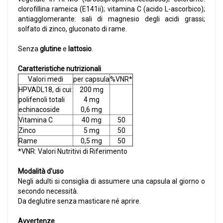
clorofillina rameica (E141ii); vitamina C (acido L-ascorbico);
antiagglomerante: sali di magnesio degli acidi grassi;
solfato di zinco, gluconato di rame.
Senza
glutine
e
lattosio
.
Caratteristiche nutrizionali
Valori medi
per capsula
%VNR*
HPVADL18, di cui:
200 mg
polifenoli totali
4 mg
echinacoside
0,6 mg
Vitamina C
40 mg
50
Zinco
5 mg
50
Rame
0,5 mg
50
*VNR: Valori Nutritivi di Riferimento
Modalità d'uso
Negli adulti si consiglia di assumere una capsula al giorno o
secondo necessità.
Da deglutire senza masticare né aprire.
Avvertenze