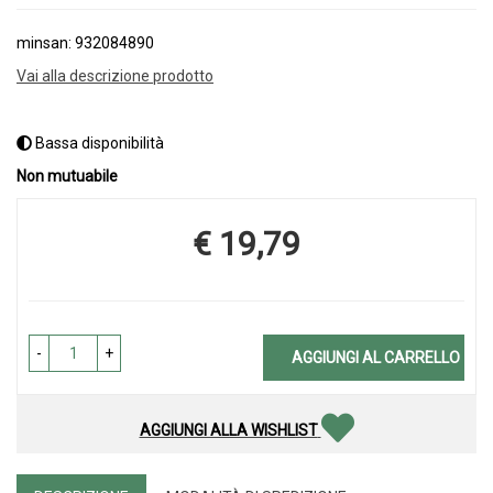
minsan: 932084890
Vai alla descrizione prodotto
Bassa disponibilità
Non mutuabile
€ 19,79
Prezzo
-
+
AGGIUNGI AL CARRELLO
AGGIUNGI ALLA WISHLIST