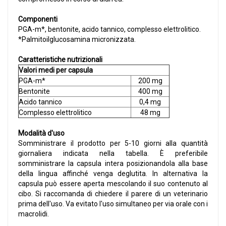
Componenti
PGA-m*, bentonite, acido tannico, complesso elettrolitico.
*Palmitoilglucosamina micronizzata.
Caratteristiche nutrizionali
Valori medi per capsula
PGA-m*
200 mg
Bentonite
400 mg
Acido tannico
0,4 mg
Complesso elettrolitico
48 mg
Modalità d'uso
Somministrare il prodotto per 5-10 giorni alla quantità
giornaliera indicata nella tabella. È preferibile
somministrare la capsula intera posizionandola alla base
della lingua affinché venga deglutita. In alternativa la
capsula può essere aperta mescolando il suo contenuto al
cibo. Si raccomanda di chiedere il parere di un veterinario
prima dell'uso. Va evitato l'uso simultaneo per via orale con i
macrolidi.