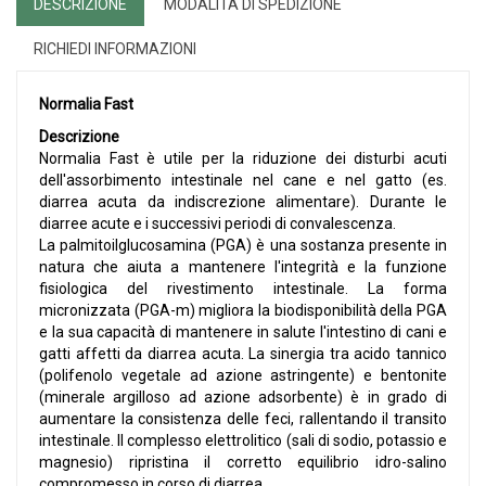
DESCRIZIONE
MODALITÀ DI SPEDIZIONE
RICHIEDI INFORMAZIONI
Normalia Fast
Descrizione
Normalia Fast è utile per la riduzione dei disturbi acuti
dell'assorbimento intestinale nel cane e nel gatto (es.
diarrea acuta da indiscrezione alimentare). Durante le
diarree acute e i successivi periodi di convalescenza.
La palmitoilglucosamina (PGA) è una sostanza presente in
natura che aiuta a mantenere l'integrità e la funzione
fisiologica del rivestimento intestinale. La forma
micronizzata (PGA-m) migliora la biodisponibilità della PGA
e la sua capacità di mantenere in salute l'intestino di cani e
gatti affetti da diarrea acuta. La sinergia tra acido tannico
(polifenolo vegetale ad azione astringente) e bentonite
(minerale argilloso ad azione adsorbente) è in grado di
aumentare la consistenza delle feci, rallentando il transito
intestinale. Il complesso elettrolitico (sali di sodio, potassio e
magnesio) ripristina il corretto equilibrio idro-salino
compromesso in corso di diarrea.