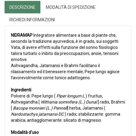
DESCRIZIONE
MODALITÀ DI SPEDIZIONE
RICHIEDI INFORMAZIONI
NIDRAMAP
Integratore alimentare a base di piante che,
secondo la tradizione ayurvedica, è in grado, sui soggetti
Vata, di avere effetti sulla funzione del sonno fisiologico
talora turbato o inibito da preoccupazioni, ansie, tensioni
emotive.
Ashvagandha, Jatamansi e Brahmi facilitano il
rilassamento ed il benessere mentale; Pepe lungo agisce
favorevolmente come tonico adattogeno.
Ingredienti
Polvere di: Pepe lungo (
Piper longum L
.) fructus,
Ashvagandha [
Withania somnifera (L.) Dunal
.] radix, Brahmi
[
Bacopa monnieri (L.) Pennell
] herba, Jatamansi (
Nardostachys jatamansi DC
.) radix; stabilizzante: gomma
arabica; antiagglomerante: silicato di magnesio.
Modalità d'uso