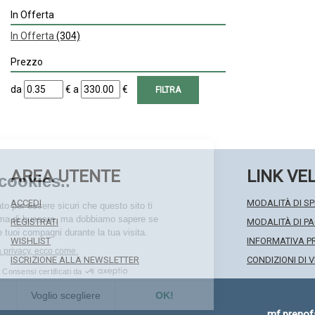
In Offerta
In Offerta
(304)
Prezzo
filtra
filtra
da
€
a
€
da
a
AREA UTENTE
LINK VE
ACCEDI
MODALITÀ DI SP
REGISTRATI
MODALITÀ DI 
WISHLIST
INFORMATIVA P
ISCRIZIONE ALLA NEWSLETTER
CONDIZIONI DI 
mf.preno