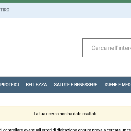
ITIRO
Cerca
Prodotto
APROTEICI
BELLEZZA
SALUTE E BENESSERE
IGIENE E ME
La tua ricerca non ha dato risultati.
di controllare eventuali errori di digitazione oppure prova a cercare un t