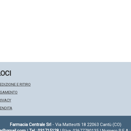
LOCI
EDIZIONE E RITIRO
PAGAMENTO
RIVACY
VENDITA
Farmacia Centrale Srl
- Via Matteotti 18 22063 Cantù (CO)
fa@gmail.com
|
Tel.: 031715128
| P.Iva: 03677790135 | Numero R.E.A.