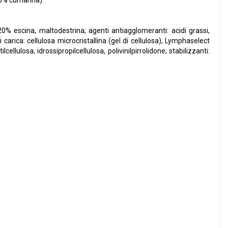
20% cumarina).
0% escina, maltodestrina; agenti antiagglomeranti: acidi grassi,
i carica: cellulosa microcristallina (gel di cellulosa), Lymphaselect
cellulosa, idrossipropilcellulosa, polivinilpirrolidone; stabilizzanti: