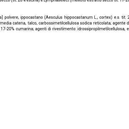
secco (tit. 20% escina) e Lymphaselect (meliloto estratto secco tit. 17-
 polvere, ippocastano (Aesculus hippocastanum L., cortex) e.s. tit. 2
di a media catena, talco, carbossimetilcellulosa sodica reticolata; agente d
t. 17-20% cumarina; agenti di rivestimento: idrossipropilmetilcellulosa, etil