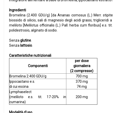
Integratore alimentare a base di bromelina, ippocastano estratto 
Ingredienti
Bromelina (2.400 GDU/g) [da Ananas comosus (L.) Merr. stipites]
biossido di silicio, sali di magnesio degli acidi grassi, trigliceri
meliloto [Melilotus officinalis (L.) Pall. herba cum floribus] e.s. ti
polidestrosio, alginato di sodio.
Senza
glutine
.
Senza
lattosio
.
Caratteristiche nutrizionali
per dose
Componenti
giornaliera
(2 compresse)
Bromelina 2.400 GDU/g
700 mg
Ippocastano e.s.
370 mg
di cui escina
74 mg
Lymphaselect
(meliloto e.s. tit. 17-20% in
200 mg
cumarina)
Modalità d'uso