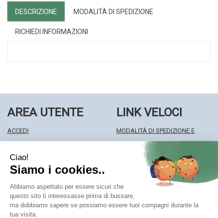
DESCRIZIONE
MODALITÀ DI SPEDIZIONE
RICHIEDI INFORMAZIONI
AREA UTENTE
LINK VELOCI
ACCEDI
MODALITÀ DI SPEDIZIONE E
REGISTRATI
RITIRO
WISHLIST
MODALITÀ DI PAGAMENTO
ISCRIZIONE ALLA NEWSLETTER
INFORMATIVA PRIVACY
CONDIZIONI DI VENDITA
Farmacia Centrale Srl
- Via Matteotti 18 22063 Cantù (CO)