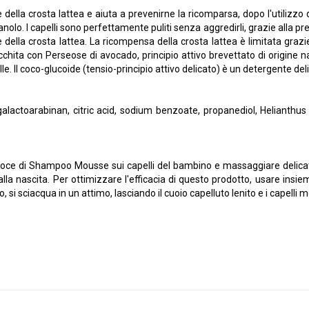
 della crosta lattea e aiuta a prevenirne la ricomparsa, dopo l'utilizzo 
o. I capelli sono perfettamente puliti senza aggredirli, grazie alla presen
e della crosta lattea. La ricompensa della crosta lattea è limitata grazi
icchita con Perseose di avocado, principio attivo brevettato di origine
e. Il coco-glucoide (tensio-principio attivo delicato) è un detergente del
 galactoarabinan, citric acid, sodium benzoate, propanediol, Helianthu
 noce di Shampoo Mousse sui capelli del bambino e massaggiare delic
la nascita. Per ottimizzare l'efficacia di questo prodotto, usare in
si sciacqua in un attimo, lasciando il cuoio capelluto lenito e i capelli m