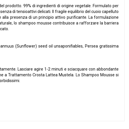
del prodotto. 99% di ingredienti di origine vegetale. Formulato per
za di tensioattivi delicati. Il fragile equilibrio del cuoio capelluto
e alla presenza di un principio attivo purificante. La formulazione
 naturale, lo shampoo mousse contribuisce a rafforzare la barriera
icato.
s annuus (Sunflower) seed oil unsaponifiables, Persea gratissima
atamente. Lasciare agire 1-2 minuti e sciacquare con abbondante
sieme a Trattamento Crosta Lattea Mustela. Lo Shampoo Mousse si
orbidissimi.