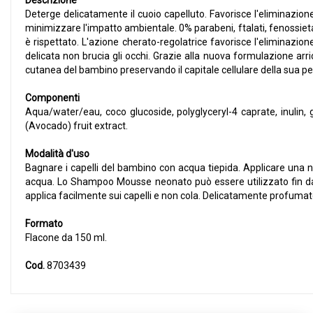
Descrizione
Deterge delicatamente il cuoio capelluto. Favorisce l'eliminazione
minimizzare l'impatto ambientale. 0% parabeni, ftalati, fenossietanol
è rispettato. L'azione cherato-regolatrice favorisce l'eliminazion
delicata non brucia gli occhi. Grazie alla nuova formulazione arr
cutanea del bambino preservando il capitale cellulare della sua pell
Componenti
Aqua/water/eau, coco glucoside, polyglyceryl-4 caprate, inulin,
(Avocado) fruit extract.
Modalità d'uso
Bagnare i capelli del bambino con acqua tiepida. Applicare una
acqua. Lo Shampoo Mousse neonato può essere utilizzato fin dal
applica facilmente sui capelli e non cola. Delicatamente profumato, 
Formato
Flacone da 150 ml.
Cod.
8703439