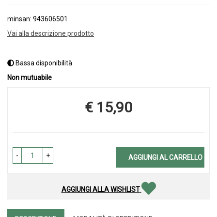
minsan: 943606501
Vai alla descrizione prodotto
Bassa disponibilità
Non mutuabile
€ 15,90
Prezzo
-
+
AGGIUNGI AL CARRELLO
AGGIUNGI ALLA WISHLIST