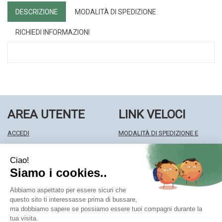
DESCRIZIONE
MODALITÀ DI SPEDIZIONE
RICHIEDI INFORMAZIONI
AREA UTENTE
LINK VELOCI
ACCEDI
MODALITÀ DI SPEDIZIONE E
REGISTRATI
RITIRO
WISHLIST
MODALITÀ DI PAGAMENTO
ISCRIZIONE ALLA NEWSLETTER
INFORMATIVA PRIVACY
CONDIZIONI DI VENDITA
Farmacia Centrale Srl
- Via Matteotti 18 22063 Cantù (CO)