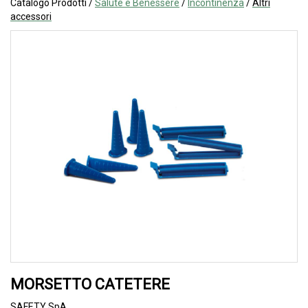
Catalogo Prodotti /
Salute e Benessere
/
Incontinenza
/
Altri
accessori
MORSETTO CATETERE
SAFETY SpA