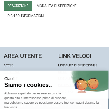
DESCRIZIONE
MODALITÀ DI SPEDIZIONE
RICHIEDI INFORMAZIONI
AREA UTENTE
LINK VELOCI
ACCEDI
MODALITÀ DI SPEDIZIONE E
REGISTRATI
RITIRO
WISHLIST
MODALITÀ DI PAGAMENTO
ISCRIZIONE ALLA NEWSLETTER
INFORMATIVA PRIVACY
CONDIZIONI DI VENDITA
Farmacia Centrale Srl
- Via Matteotti 18 22063 Cantù (CO)