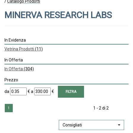
/
Catalogo Prodotti
MINERVA RESEARCH LABS
In Evidenza
Vetrina Prodotti
(11)
In Offerta
In Offerta
(304)
Prezzo
filtra
filtra
da
€
a
€
da
a
1 - 2 di 2
1
Consigliati