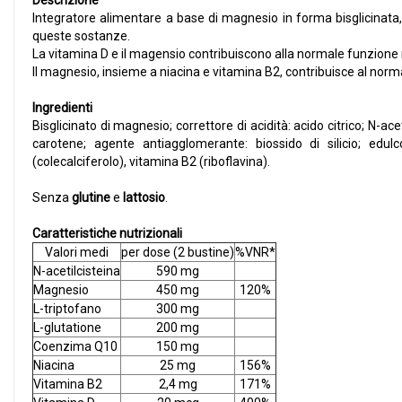
Descrizione
Integratore alimentare a base di magnesio in forma bisglicinata,
queste sostanze.
La vitamina D e il magensio contribuiscono alla normale funzione
Il magnesio, insieme a niacina e vitamina B2, contribuisce al no
Ingredienti
Bisglicinato di magnesio; correttore di acidità: acido citrico; N-
carotene; agente antiagglomerante: biossido di silicio; edul
(colecalciferolo), vitamina B2 (riboflavina).
Senza
glutine
e
lattosio
.
Caratteristiche nutrizionali
Valori medi
per dose (2 bustine)
%VNR*
N-acetilcisteina
590 mg
Magnesio
450 mg
120%
L-triptofano
300 mg
L-glutatione
200 mg
Coenzima Q10
150 mg
Niacina
25 mg
156%
Vitamina B2
2,4 mg
171%