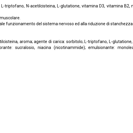
 L-triptofano, N-acetilcisteina, L-glutatione, vitamina D3, vitamina B2
 muscolare.
rmale funzionamento del sistema nervoso ed alla riduzione di stanchezz
acetilcisteina, aroma; agente di carica: sorbitolo; L-triptofano, L-gluta
corante: sucralosio, niacina (nicotinammide); emulsionante: monolea