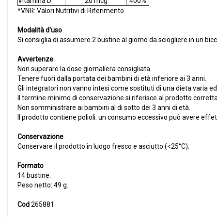
Vitamina D
20 mcg
400%
*VNR: Valori Nutritivi di Riferimento
Modalità d'uso
Si consiglia di assumere 2 bustine al giorno da sciogliere in un bic
Avvertenze
Non superare la dose giornaliera consigliata.
Tenere fuori dalla portata dei bambini di età inferiore ai 3 anni.
Gli integratori non vanno intesi come sostituti di una dieta varia ed 
Il termine minimo di conservazione si riferisce al prodotto corret
Non somministrare ai bambini al di sotto dei 3 anni di età.
Il prodotto contiene polioli: un consumo eccessivo può avere effetti
Conservazione
Conservare il prodotto in luogo fresco e asciutto (<25°C).
Formato
14 bustine.
Peso netto: 49 g.
Cod
265881