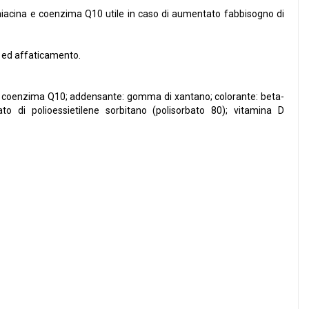
, niacina e coenzima Q10 utile in caso di aumentato fabbisogno di
a ed affaticamento.
tione, coenzima Q10; addensante: gomma di xantano; colorante: beta-
to di polioessietilene sorbitano (polisorbato 80); vitamina D