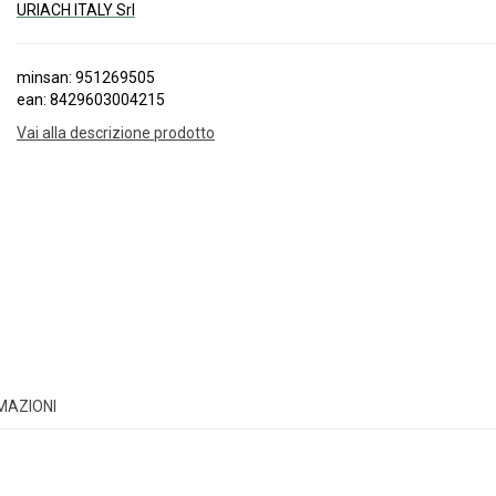
URIACH ITALY Srl
minsan: 951269505
ean: 8429603004215
Vai alla descrizione prodotto
RMAZIONI