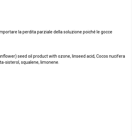
mportare la perdita parziale della soluzione poiché le gocce
sunflower) seed oil product with ozone, linseed acid, Cocos nucifera
eta-sisterol, squalene, limonene.