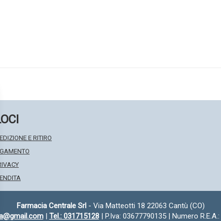
LOCI
EDIZIONE E RITIRO
PAGAMENTO
RIVACY
VENDITA
Farmacia Centrale Srl
- Via Matteotti 18 22063 Cantù (CO)
fa@gmail.com
|
Tel.: 031715128
| P.Iva: 03677790135 | Numero R.E.A.