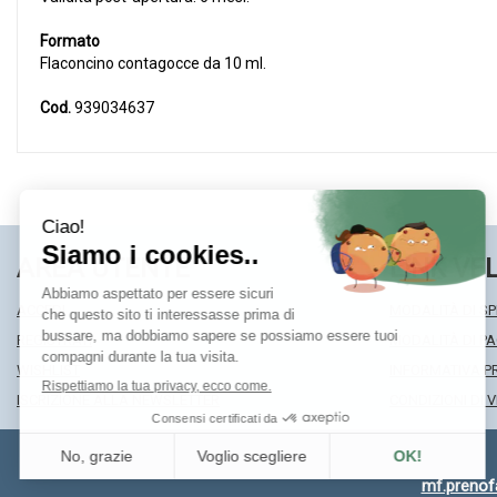
Formato
Flaconcino contagocce da 10 ml.
Cod.
939034637
AREA UTENTE
LINK VE
ACCEDI
MODALITÀ DI SP
REGISTRATI
MODALITÀ DI 
WISHLIST
INFORMATIVA P
ISCRIZIONE ALLA NEWSLETTER
CONDIZIONI DI 
mf.preno