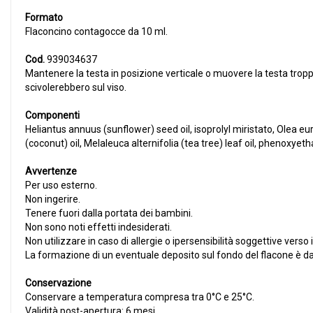
Formato
Flaconcino contagocce da 10 ml.
Cod.
939034637
Mantenere la testa in posizione verticale o muovere la testa tropp
scivolerebbero sul viso.
Componenti
Heliantus annuus (sunflower) seed oil, isoprolyl miristato, Olea eu
(coconut) oil, Melaleuca alternifolia (tea tree) leaf oil, phenoxyet
Avvertenze
Per uso esterno.
Non ingerire.
Tenere fuori dalla portata dei bambini.
Non sono noti effetti indesiderati.
Non utilizzare in caso di allergie o ipersensibilità soggettive vers
La formazione di un eventuale deposito sul fondo del flacone è da 
Conservazione
Conservare a temperatura compresa tra 0°C e 25°C.
Validità post-apertura: 6 mesi.