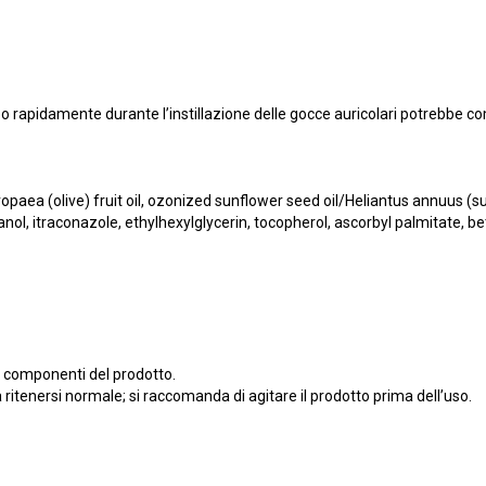
o rapidamente durante l’instillazione delle gocce auricolari potrebbe co
ropaea (olive) fruit oil, ozonized sunflower seed oil/Heliantus annuus (
hanol, itraconazole, ethylhexylglycerin, tocopherol, ascorbyl palmitate, b
o i componenti del prodotto.
ritenersi normale; si raccomanda di agitare il prodotto prima dell’uso.