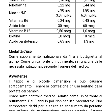
Tiammina
0,16 mg
0,32 mg
Riboflavina
0,22 mg
0,44 mg
0,90 mg
1,80 mg
Niacina/NE
3,0 mg NE
6,0 mg NE
Vitamina B6
0,24 mg
0,48 mg
Acido folcio
30 mcg
60 mcg
Vitamina B12
0,50 mcg
1,0 mcg
Biotina
5,0 mcg
10 mcg
Acido pantotenico
0,65 mg
1,3 mg
Modalità d'uso
Come supplemento nutrizionale da 1 a 3 bottigliette al
giorno. Come unica fonte di nutrimento, in funzione delle
necessità nutrizionali, secondo il parere del medico.
Avvertenze
Il tappo è di piccole dimensioni e può causare
soffocamento. Tenere la confezione chiusa lontano dalla
portata dei bambini.
Usare sotto controllo medico. Adatto come unica fonte di
nutrimento. Dai 3 anni in poi. Non per uso parenterale. Può
comportare rischi per la salute se consumato da persone