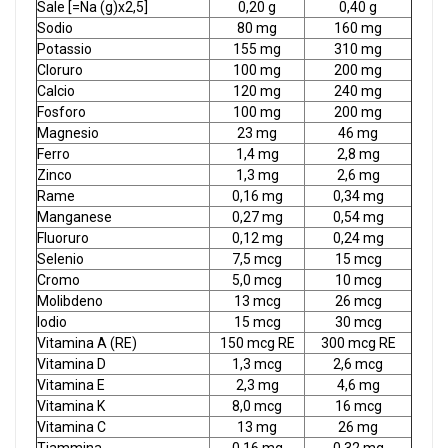
Sale [=Na (g)x2,5]
0,20 g
0,40 g
Sodio
80 mg
160 mg
Potassio
155 mg
310 mg
Cloruro
100 mg
200 mg
Calcio
120 mg
240 mg
Fosforo
100 mg
200 mg
Magnesio
23 mg
46 mg
Ferro
1,4 mg
2,8 mg
Zinco
1,3 mg
2,6 mg
Rame
0,16 mg
0,34 mg
Manganese
0,27 mg
0,54 mg
Fluoruro
0,12 mg
0,24 mg
Selenio
7,5 mcg
15 mcg
Cromo
5,0 mcg
10 mcg
Molibdeno
13 mcg
26 mcg
Iodio
15 mcg
30 mcg
Vitamina A (RE)
150 mcg RE
300 mcg RE
Vitamina D
1,3 mcg
2,6 mcg
Vitamina E
2,3 mg
4,6 mg
Vitamina K
8,0 mcg
16 mcg
Vitamina C
13 mg
26 mg