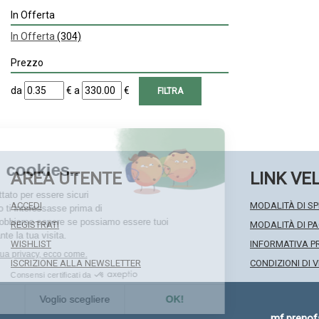
In Offerta
In Offerta
(304)
Prezzo
filtra
filtra
da
€
a
€
da
a
AREA UTENTE
LINK VE
ACCEDI
MODALITÀ DI SP
REGISTRATI
MODALITÀ DI 
WISHLIST
INFORMATIVA P
ISCRIZIONE ALLA NEWSLETTER
CONDIZIONI DI 
mf.preno