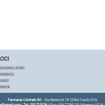
LOCI
EDIZIONE E RITIRO
PAGAMENTO
RIVACY
VENDITA
Farmacia Centrale Srl
- Via Matteotti 18 22063 Cantù (CO)
fa@gmail.com
|
Tel.: 031715128
| P.Iva: 03677790135 | Numero R.E.A.