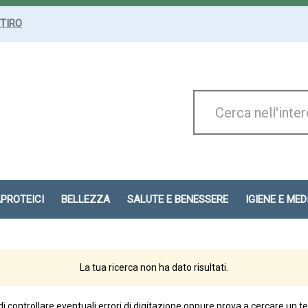
ITIRO
Cerca
Prodotto
APROTEICI
BELLEZZA
SALUTE E BENESSERE
IGIENE E ME
La tua ricerca non ha dato risultati.
di controllare eventuali errori di digitazione oppure prova a cercare un t