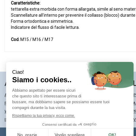
Caratteristiche:
tettarella extra morbida con forma allargata, simile al seno mater
Scannellature all'interno per prevenire il collasso (blocco) durante
Forma ortodontica e simmetrica.
Indicatore del flusso di facile lettura.
Cod.
M15 / M16 / M17
AREA UTENTE
LINK VE
ACCEDI
MODALITÀ DI SP
REGISTRATI
MODALITÀ DI 
WISHLIST
INFORMATIVA P
ISCRIZIONE ALLA NEWSLETTER
CONDIZIONI DI 