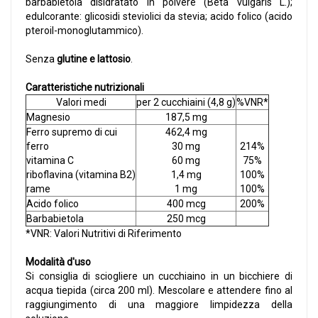
barbabietola disidratato in polvere (Beta vulgaris L.);
edulcorante: glicosidi steviolici da stevia; acido folico (acido
pteroil-monoglutammico).
Senza
glutine e lattosio
.
Caratteristiche nutrizionali
Valori medi
per 2 cucchiaini (4,8 g)
%VNR*
Magnesio
187,5 mg
Ferro supremo di cui
462,4 mg
ferro
30 mg
214%
vitamina C
60 mg
75%
riboflavina (vitamina B2)
1,4 mg
100%
rame
1 mg
100%
Acido folico
400 mcg
200%
Barbabietola
250 mcg
*VNR: Valori Nutritivi di Riferimento
Modalità d'uso
Si consiglia di sciogliere un cucchiaino in un bicchiere di
acqua tiepida (circa 200 ml). Mescolare e attendere fino al
raggiungimento di una maggiore limpidezza della