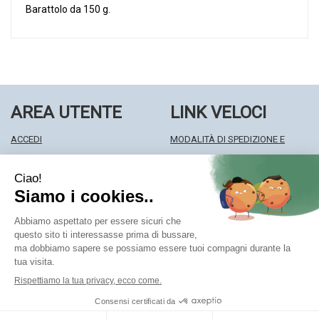
Barattolo da 150 g.
AREA UTENTE
LINK VELOCI
ACCEDI
MODALITÀ DI SPEDIZIONE E
REGISTRATI
RITIRO
WISHLIST
MODALITÀ DI PAGAMENTO
ISCRIZIONE ALLA NEWSLETTER
INFORMATIVA PRIVACY
CONDIZIONI DI VENDITA
Farmacia Centrale Srl
- Via Matteotti 18 22063 Cantù (CO)
mf.prenofa@gmail.com
|
Tel.: 031715128
| P.Iva: 03677790135 |
Numero R.E.A.: CO327309