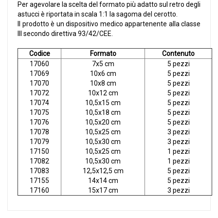
Per agevolare la scelta del formato più adatto sul retro degli
astucci è riportata in scala 1:1 la sagoma del cerotto.
Il prodotto è un dispositivo medico appartenente alla classe
III secondo direttiva 93/42/CEE.
Codice
Formato
Contenuto
17060
7x5 cm
5 pezzi
17069
10x6 cm
5 pezzi
17070
10x8 cm
5 pezzi
17072
10x12 cm
5 pezzi
17074
10,5x15 cm
5 pezzi
17075
10,5x18 cm
5 pezzi
17076
10,5x20 cm
5 pezzi
17078
10,5x25 cm
3 pezzi
17079
10,5x30 cm
3 pezzi
17150
10,5x25 cm
1 pezzi
17082
10,5x30 cm
1 pezzi
17083
12,5x12,5 cm
5 pezzi
17155
14x14 cm
5 pezzi
17160
15x17 cm
3 pezzi