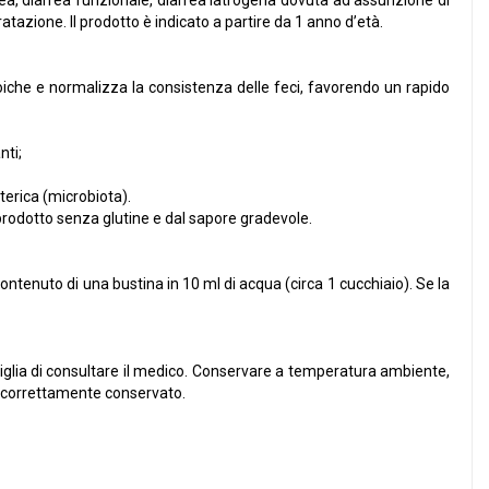
arrea, diarrea funzionale, diarrea iatrogena dovuta ad assunzione di
atazione. Il prodotto è indicato a partire da 1 anno d’età.
oiche e normalizza la consistenza delle feci, favorendo un rapido
nti;
tterica (microbiota).
 prodotto senza glutine e dal sapore gradevole.
contenuto di una bustina in 10 ml di acqua (circa 1 cucchiaio). Se la
onsiglia di consultare il medico. Conservare a temperatura ambiente,
o e correttamente conservato.