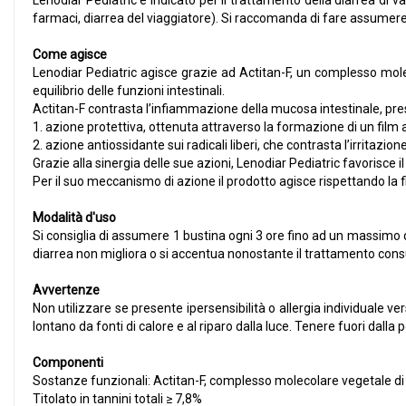
Lenodiar Pediatric è indicato per il trattamento della diarrea di v
farmaci, diarrea del viaggiatore). Si raccomanda di fare assumere al
Come agisce
Lenodiar Pediatric agisce grazie ad Actitan-F, un complesso mole
equilibrio delle funzioni intestinali.
Actitan-F contrasta l’infiammazione della mucosa intestinale, pre
1. azione protettiva, ottenuta attraverso la formazione di un film a
2. azione antiossidante sui radicali liberi, che contrasta l’irritazio
Grazie alla sinergia delle sue azioni, Lenodiar Pediatric favorisce il
Per il suo meccanismo di azione il prodotto agisce rispettando la f
Modalità d'uso
Si consiglia di assumere 1 bustina ogni 3 ore fino ad un massimo di 
diarrea non migliora o si accentua nonostante il trattamento consu
Avvertenze
Non utilizzare se presente ipersensibilità o allergia individuale v
lontano da fonti di calore e al riparo dalla luce. Tenere fuori dall
Componenti
Sostanze funzionali: Actitan-F, complesso molecolare vegetale di 
Titolato in tannini totali ≥ 7,8%