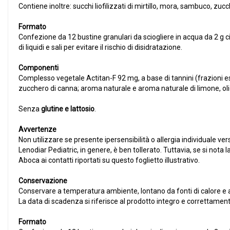
Contiene inoltre: succhi liofilizzati di mirtillo, mora, sambuco, 
Formato
Confezione da 12 bustine granulari da sciogliere in acqua da 2 g 
di liquidi e sali per evitare il rischio di disidratazione.
Componenti
Complesso vegetale Actitan-F 92 mg, a base di tannini (frazioni es
zucchero di canna; aroma naturale e aroma naturale di limone, ol
Senza
glutine e lattosio
.
Avvertenze
Non utilizzare se presente ipersensibilità o allergia individuale ve
Lenodiar Pediatric, in genere, è ben tollerato. Tuttavia, se si nota 
Aboca ai contatti riportati su questo foglietto illustrativo.
Conservazione
Conservare a temperatura ambiente, lontano da fonti di calore e al 
La data di scadenza si riferisce al prodotto integro e correttamen
Formato