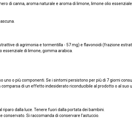
zucchero di canna, aroma naturale e aroma di limone, limone olio essenzia
ciascuna.
trattive di agrimonia e tormentilla - 57 mg) e flavonoidi (frazione estra
io essenziale di limone, gomma arabica.
rso uno o più componenti. Se i sintomi persistono per più di 7 giorni consu
la comparsa di un effetto indesiderato riconducibile al prodotto o al suo u
riparo dalla luce. Tenere fuori dalla portata dei bambini.
te conservato. Si raccomanda di conservare l’astuccio.