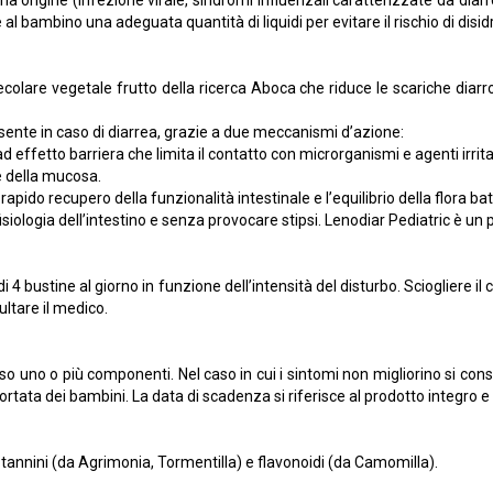
aria origine (infezione virale, sindromi influenzali caratterizzate da di
 bambino una adeguata quantità di liquidi per evitare il rischio di disidr
colare vegetale frutto della ricerca Aboca che riduce le scariche diarr
sente in caso di diarrea, grazie a due meccanismi d’azione:
d effetto barriera che limita il contatto con microrganismi e agenti irrita
ne della mucosa.
 rapido recupero della funzionalità intestinale e l’equilibrio della flora ba
isiologia dell’intestino e senza provocare stipsi. Lenodiar Pediatric è un
4 bustine al giorno in funzione dell’intensità del disturbo. Sciogliere il 
ltare il medico.
erso uno o più componenti. Nel caso in cui i sintomi non migliorino si c
a portata dei bambini. La data di scadenza si riferisce al prodotto integr
tannini (da Agrimonia, Tormentilla) e flavonoidi (da Camomilla).