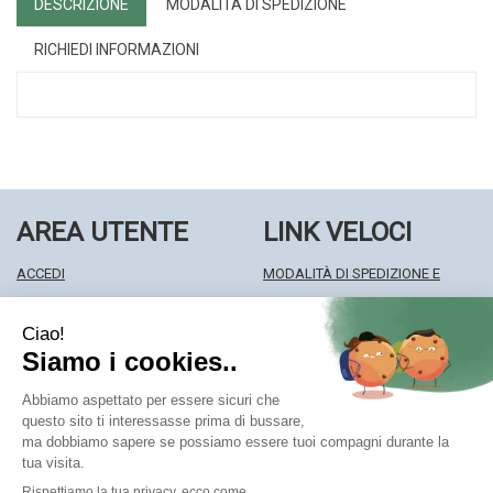
DESCRIZIONE
MODALITÀ DI SPEDIZIONE
RICHIEDI INFORMAZIONI
AREA UTENTE
LINK VELOCI
ACCEDI
MODALITÀ DI SPEDIZIONE E
REGISTRATI
RITIRO
WISHLIST
MODALITÀ DI PAGAMENTO
ISCRIZIONE ALLA NEWSLETTER
INFORMATIVA PRIVACY
CONDIZIONI DI VENDITA
Farmacia Centrale Srl
- Via Matteotti 18 22063 Cantù (CO)
mf.prenofa@gmail.com
|
Tel.: 031715128
| P.Iva: 03677790135 |