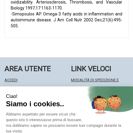
oxidizability. Arteriosclerosis, Thrombosis, and Vascular
Biology 1997;17:1163-1170.
-Simopoulos AP. Omega-3 fatty acids in inflammation and
autoimmune disease. J Am Coll Nutr 2002 Dec;21(6):495-
505.
AREA UTENTE
LINK VELOCI
ACCEDI
MODALITÀ DI SPEDIZIONE E
REGISTRATI
RITIRO
WISHLIST
MODALITÀ DI PAGAMENTO
ISCRIZIONE ALLA NEWSLETTER
INFORMATIVA PRIVACY
CONDIZIONI DI VENDITA
Farmacia Centrale Srl
- Via Matteotti 18 22063 Cantù (CO)