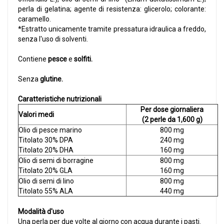
perla di gelatina; agente di resistenza: glicerolo; colorante:
caramello.
*Estratto unicamente tramite pressatura idraulica a freddo,
senza l'uso di solventi.
Contiene
pesce
e
solfiti.
Senza
glutine.
Caratteristiche nutrizionali
Per dose giornaliera
Valori medi
(2 perle da 1,600 g)
Olio di pesce marino
800 mg
Titolato 30% DPA
240 mg
Titolato 20% DHA
160 mg
Olio di semi di borragine
800 mg
Titolato 20% GLA
160 mg
Olio di semi di lino
800 mg
Titolato 55% ALA
440 mg
Modalità d'uso
Una perla per due volte al giorno con acqua durante i pasti.