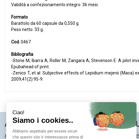
Validità a confezionamento integro: 36 mesi.
Formato
Barattolo da 60 capsule da 0,550 g.
Peso netto: 33 g.
Cod.
0467
Bibliografia
-Stone M, Ibarra A, Roller M, Zangara A, Stevenson E. A pilot i
Epubahead of print.
-Zenico T, et al. Subjective effects of Lepidium mejenii (Maca) ex
2009;41(2):95-9.
AREA UTENTE
LINK VE
ACCEDI
MODALITÀ DI SP