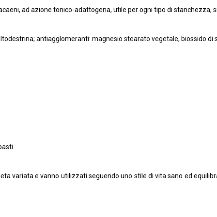
caeni, ad azione tonico-adattogena, utile per ogni tipo di stanchezza, s
destrina; antiagglomeranti: magnesio stearato vegetale, biossido di silic
asti.
dieta variata e vanno utilizzati seguendo uno stile di vita sano ed equil