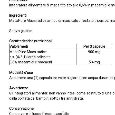
Descrizione
Integratore alimentare di maca titolato allo 0,6% in macamidi e ma
Ingredienti
MacaPure Maca radice amido di mais, calcio fosfato tribasico, malto
Senza
glutine
.
Caratteristiche nutrizionali
Valori medi
Per 3 capsule
MacaPure Maca radice
900 mg
e.s. (4/6:1) idroalcolico tit.
0,6% macamidi e macaeni
5,4 mg
Modalità d'uso
Assumere una (1) capsula tre volte al giorno con acqua durante i p
Avvertenze
Gli integratori alimentari non vanno intesi come sostituto di una 
dalla portata dei bambini sotto i tre anni di età.
Conservazione
Conservare in luogo fresco e asciutto.