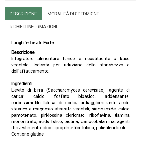
DESCRIZIONE
MODALITÀ DI SPEDIZIONE
RICHIEDI INFORMAZIONI
LongLife Lievito Forte
Descrizione
Integratore alimentare tonico e ricostituente a base
vegetale. Indicato per riduzione della stanchezza e
dell'affaticamento.
Ingredienti
Lievito di birra (Saccharomyces cerevisiae); agente di
carica: calcio fosfato bibasico; addensante:
carbossimetilcellulosa di sodio; antiagglomeranti: acido
stearico e magnesio stearato vegetali; niacinamide, calcio
pantotenato, piridossina cloridrato, riboflavina, tiamina
mononitrato, acido folico, biotina, cianocobalamina; agenti
di rivestimento: idrossipropilmetilcellulosa, polietilenglicole.
Contiene
glutine
.