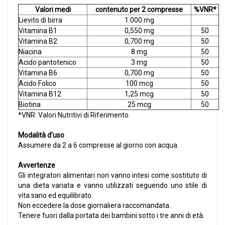
Valori medi
contenuto per 2 compresse
%VNR*
Lievito di birra
1.000 mg
Vitamina B1
0,550 mg
50
Vitamina B2
0,700 mg
50
Niacina
8 mg
50
Acido pantotenico
3 mg
50
Vitamina B6
0,700 mg
50
Acido Folico
100 mcg
50
Vitamina B12
1,25 mcg
50
Biotina
25 mcg
50
*VNR: Valori Nutritivi di Riferimento.
Modalità d'uso
Assumere da 2 a 6 compresse al giorno con acqua.
Avvertenze
Gli integratori alimentari non vanno intesi come sostituto di
una dieta variata e vanno utilizzati seguendo uno stile di
vita sano ed equilibrato.
Non eccedere la dose giornaliera raccomandata.
Tenere fuori dalla portata dei bambini sotto i tre anni di età.