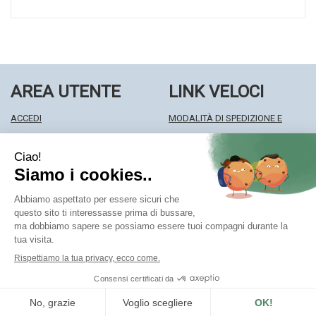
AREA UTENTE
LINK VELOCI
ACCEDI
MODALITÀ DI SPEDIZIONE E
REGISTRATI
RITIRO
WISHLIST
MODALITÀ DI PAGAMENTO
ISCRIZIONE ALLA NEWSLETTER
INFORMATIVA PRIVACY
CONDIZIONI DI VENDITA
Farmacia Centrale Srl
- Via Matteotti 18 22063 Cantù (CO)
mf.prenofa@gmail.com
|
Tel.: 031715128
| P.Iva: 03677790135 |
Numero R.E.A.: CO327309
Powered by
Prenofa
Web Design
Fulcri srl