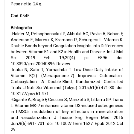
Peso netto: 24 g.
Cod.
0545
Bibliografia
-Halder M, Petsophonsakul P, Akbulut AC, Pavlic A, Bohan F,
Anderson E, Maresz K, Kramann R, Schurgers L. Vitamin K:
Double Bonds beyond Coagulation Insights into Differences
between Vitamin K1 and K2 in Health and Disease. Int J Mol
Sci. 2019 Feb 19;20(4). pii: E896. doi:
10.3390/ijms20040896. Review.
-Inaba N, Sato T, Yamashita T. Low-Dose Daily Intake of
Vitamin K(2) (Menaquinone-7) Improves Osteocalcin-
Carboxylation: A Double-Blind, Randomized Controlled
Trials. J Nutr Sci Vitaminol (Tokyo). 2015;61(6):471-80. doi:
10.3177/jnsv.61.471.
-Gigante A, Brugè F, Cecconi S, Manzotti S, Littarru GP, Tiano
L. Vitamin MK-7 enhances vitamin D3-induced osteogenesis
in hMSCs: modulation of key effectors in mineralization
and vascularization. J Tissue Eng Regen Med. 2015
Jun;9(6):691- 701. doi: 10.1002/ term.1627. Epub 2012 Oct
29.