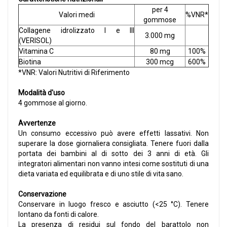
per 4
Valori medi
%VNR*
gommose
Collagene idrolizzato I e III
3.000 mg
(VERISOL)
Vitamina C
80 mg
100%
Biotina
300 mcg
600%
*VNR: Valori Nutritivi di Riferimento
Modalità d'uso
4 gommose al giorno.
Avvertenze
Un consumo eccessivo può avere effetti lassativi. Non
superare la dose giornaliera consigliata. Tenere fuori dalla
portata dei bambini al di sotto dei 3 anni di età. Gli
integratori alimentari non vanno intesi come sostituti di una
dieta variata ed equilibrata e di uno stile di vita sano.
Conservazione
Conservare in luogo fresco e asciutto (<25 °C). Tenere
lontano da fonti di calore.
La presenza di residui sul fondo del barattolo non