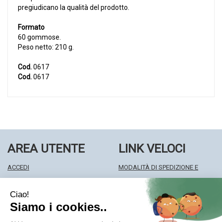
pregiudicano la qualità del prodotto.
Formato
60 gommose.
Peso netto: 210 g.
Cod.
0617
Cod.
0617
AREA UTENTE
LINK VELOCI
ACCEDI
MODALITÀ DI SPEDIZIONE E
REGISTRATI
RITIRO
WISHLIST
MODALITÀ DI PAGAMENTO
ISCRIZIONE ALLA NEWSLETTER
INFORMATIVA PRIVACY
CONDIZIONI DI VENDITA