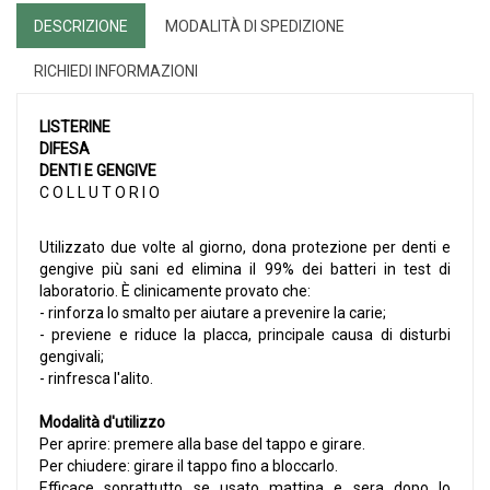
DESCRIZIONE
MODALITÀ DI SPEDIZIONE
RICHIEDI INFORMAZIONI
LISTERINE
DIFESA
DENTI E GENGIVE
C O L L U T O R I O
Utilizzato due volte al giorno, dona protezione per denti e
gengive più sani ed elimina il 99% dei batteri in test di
laboratorio. È clinicamente provato che:
- rinforza lo smalto per aiutare a prevenire la carie;
- previene e riduce la placca, principale causa di disturbi
gengivali;
- rinfresca l'alito.
Modalità d'utilizzo
Per aprire: premere alla base del tappo e girare.
Per chiudere: girare il tappo fino a bloccarlo.
Efficace soprattutto se usato mattina e sera dopo lo