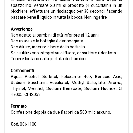
spazzolino. Versare 20 ml di prodotto (4 cucchiaini) in un
bicchiere, effettuare un risciacquo per 30 secondi, facendo
passare bene il liquido in tutta la bocca. Non ingerire.
Avvertenze
Non adatto ai bambini di età inferiore ai 12 anni.
Non usare se la bottiglia è danneggiata.
Non diluire, ingerire o bere dalla bottiglia.
Se si utilizzano integratori al fluoro, consultare il dentista.
Tenere lontano dalla portata dei bambini.
Componenti
Aqua, Alcohol, Sorbitol, Poloxamer 407, Benzoic Acid,
Sodium Saccharin, Eucaliptol, Methyl Salicylate, Aroma,
Thymol, Menthol, Sodium Benzoate, Sodium Fluoride, CI
47005, CI 42053.
Formato
Confezione doppia da due flaconi da 500 ml ciascuno.
Cod.
8061100