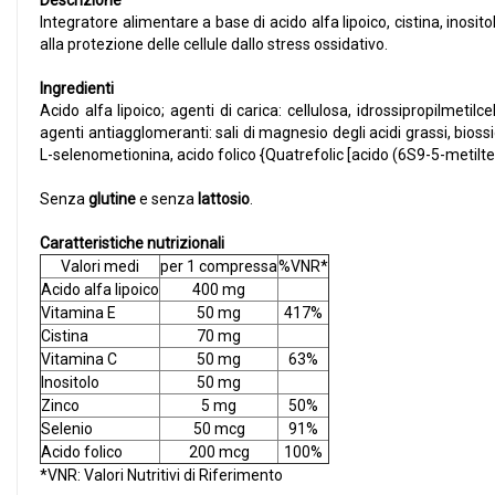
Descrizione
Integratore alimentare a base di acido alfa lipoico, cistina, inosito
alla protezione delle cellule dallo stress ossidativo.
Ingredienti
Acido alfa lipoico; agenti di carica: cellulosa, idrossipropilmetil
agenti antiagglomeranti: sali di magnesio degli acidi grassi, biossido 
L-selenometionina, acido folico {Quatrefolic [acido (6S9-5-metiltet
Senza
glutine
e senza
lattosio
.
Caratteristiche nutrizionali
Valori medi
per 1 compressa
%VNR*
Acido alfa lipoico
400 mg
Vitamina E
50 mg
417%
Cistina
70 mg
Vitamina C
50 mg
63%
Inositolo
50 mg
Zinco
5 mg
50%
Selenio
50 mcg
91%
Acido folico
200 mcg
100%
*VNR: Valori Nutritivi di Riferimento