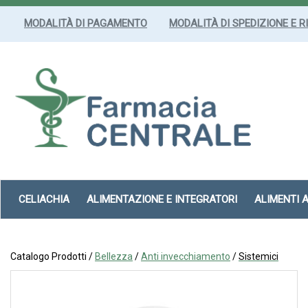
Passa
al
MODALITÀ DI PAGAMENTO
MODALITÀ DI SPEDIZIONE E R
contenuto
principale
Farmacia
Centrale
Srl
CELIACHIA
ALIMENTAZIONE E INTEGRATORI
ALIMENTI 
Catalogo Prodotti /
Bellezza
/
Anti invecchiamento
/
Sistemici