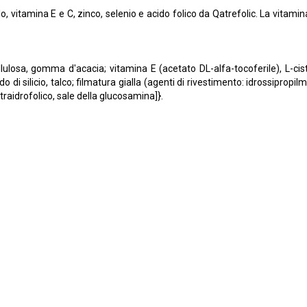
lo, vitamina E e C, zinco, selenio e acido folico da Qatrefolic. La vitamina 
cellulosa, gomma d'acacia; vitamina E (acetato DL-alfa-tocoferile), L-cis
di silicio, talco; filmatura gialla (agenti di rivestimento: idrossipropilmet
raidrofolico, sale della glucosamina]}.