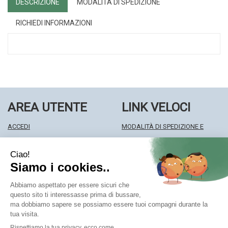
DESCRIZIONE
MODALITÀ DI SPEDIZIONE
RICHIEDI INFORMAZIONI
AREA UTENTE
LINK VELOCI
ACCEDI
MODALITÀ DI SPEDIZIONE E
REGISTRATI
RITIRO
WISHLIST
MODALITÀ DI PAGAMENTO
ISCRIZIONE ALLA NEWSLETTER
INFORMATIVA PRIVACY
CONDIZIONI DI VENDITA
Farmacia Centrale Srl
- Via Matteotti 18 22063 Cantù (CO)
mf.prenofa@gmail.com
|
Tel.: 031715128
| P.Iva: 03677790135 |