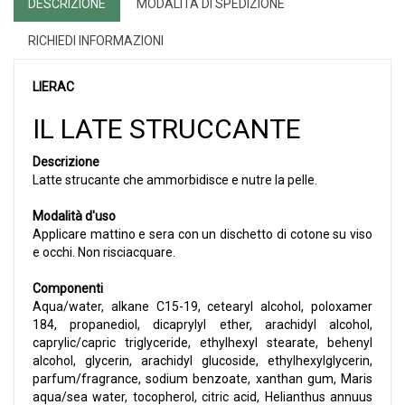
DESCRIZIONE
MODALITÀ DI SPEDIZIONE
RICHIEDI INFORMAZIONI
LIERAC
IL LATE STRUCCANTE
Descrizione
Latte strucante che ammorbidisce e nutre la pelle.
Modalità d'uso
Applicare mattino e sera con un dischetto di cotone su viso
e occhi. Non risciacquare.
Componenti
Aqua/water, alkane C15-19, cetearyl alcohol, poloxamer
184, propanediol, dicaprylyl ether, arachidyl alcohol,
caprylic/capric triglyceride, ethylhexyl stearate, behenyl
alcohol, glycerin, arachidyl glucoside, ethylhexylglycerin,
parfum/fragrance, sodium benzoate, xanthan gum, Maris
aqua/sea water, tocopherol, citric acid, Helianthus annuus