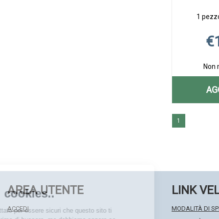
1 pezzo
€
Non 
AG
1
AREA UTENTE
LINK VE
ACCEDI
MODALITÀ DI SP