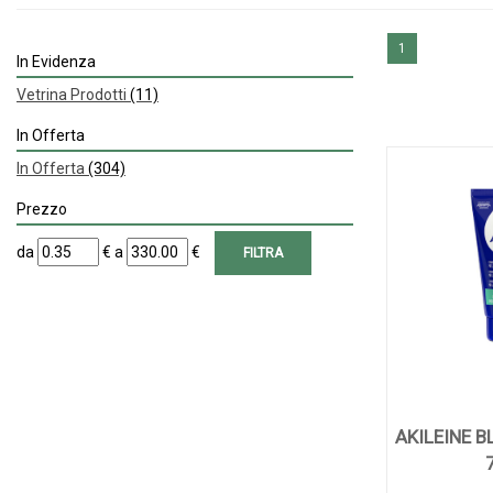
1
In Evidenza
Vetrina Prodotti
(11)
In Offerta
In Offerta
(304)
Prezzo
filtra
filtra
da
€
a
€
da
a
AKILEINE B