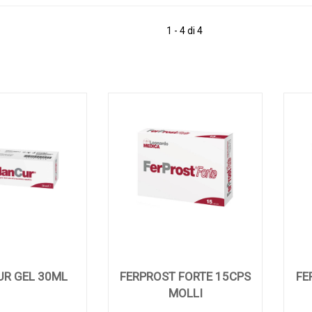
1 - 4 di 4
R GEL 30ML
FERPROST FORTE 15CPS
FE
MOLLI