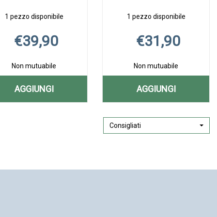
1 pezzo disponibile
1 pezzo disponibile
€39,90
€31,90
Non mutuabile
Non mutuabile
AGGIUNGI
AGGIUNGI
T
AGGIUNGI FERTYLOR
AGGIUNGI PE
Aggiungi FERTYLOR
Informazioni
Aggiungi PEYROCU
Informazioni
PLUS
FORTE
PLUS
su FERTYLOR
FORTE
su PEYROCUR
20BUST AL
Consigliati
14BUST AL
20BUST alla
PLUS
14BUST alla
FORTE
wishlist
20BUST
wishlist
14BUST
CARRELLO
CARRELLO