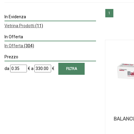
1
In Evidenza
Vetrina Prodotti
(11)
In Offerta
In Offerta
(304)
Prezzo
filtra
filtra
da
€
a
€
da
a
BALANCU