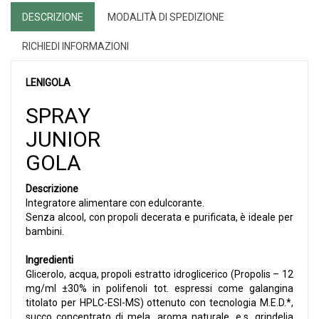
DESCRIZIONE
MODALITÀ DI SPEDIZIONE
RICHIEDI INFORMAZIONI
LENIGOLA
SPRAY
JUNIOR
GOLA
Descrizione
Integratore alimentare con edulcorante.
Senza alcool, con propoli decerata e purificata, è ideale per
bambini.
Ingredienti
Glicerolo, acqua, propoli estratto idroglicerico (Propolis – 12
mg/ml ±30% in polifenoli tot. espressi come galangina
titolato per HPLC-ESI-MS) ottenuto con tecnologia M.E.D.*,
succo concentrato di mela, aroma naturale, e.s. grindelia