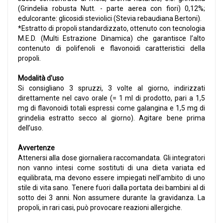
(Grindelia robusta Nutt. - parte aerea con fiori) 0,12%;
edulcorante: glicosidi steviolici (Stevia rebaudiana Bertoni).
*Estratto di propoli standardizzato, ottenuto con tecnologia
M.E.D. (Multi Estrazione Dinamica) che garantisce l’alto
contenuto di polifenoli e flavonoidi caratteristici della
propoli.
Modalità d'uso
Si consigliano 3 spruzzi, 3 volte al giorno, indirizzati
direttamente nel cavo orale (= 1 ml di prodotto, pari a 1,5
mg di flavonoidi totali espressi come galangina e 1,5 mg di
grindelia estratto secco al giorno). Agitare bene prima
dell’uso.
Avvertenze
Attenersi alla dose giornaliera raccomandata. Gli integratori
non vanno intesi come sostituti di una dieta variata ed
equilibrata, ma devono essere impiegati nell’ambito di uno
stile di vita sano. Tenere fuori dalla portata dei bambini al di
sotto dei 3 anni. Non assumere durante la gravidanza. La
propoli, in rari casi, può provocare reazioni allergiche.