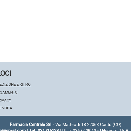
LOCI
EDIZIONE E RITIRO
PAGAMENTO
RIVACY
VENDITA
Farmacia Centrale Srl
- Via Matteotti 18 22063 Cantù (CO)
fa@gmail.com
|
Tel.: 031715128
| P.Iva: 03677790135 | Numero R.E.A.