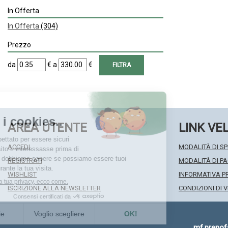
In Offerta
In Offerta
(304)
Prezzo
filtra
filtra
da
€
a
€
da
a
AREA UTENTE
LINK VE
ACCEDI
MODALITÀ DI SP
REGISTRATI
MODALITÀ DI 
WISHLIST
INFORMATIVA P
ISCRIZIONE ALLA NEWSLETTER
CONDIZIONI DI 
mf.preno