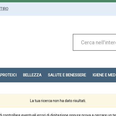
ITIRO
Cerca
Prodotto
APROTEICI
BELLEZZA
SALUTE E BENESSERE
IGIENE E ME
La tua ricerca non ha dato risultati.
di controllare eventuali errori di digitazione oppure prova a cercare un t