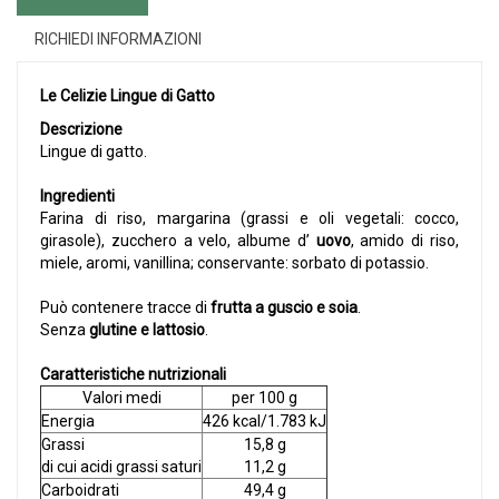
RICHIEDI INFORMAZIONI
Le Celizie Lingue di Gatto
Descrizione
Lingue di gatto.
Ingredienti
Farina di riso, margarina (grassi e oli vegetali: cocco,
girasole), zucchero a velo, albume d’
uovo
, amido di riso,
miele, aromi, vanillina; conservante: sorbato di potassio.
Può contenere tracce di
frutta a guscio e soia
.
Senza
glutine e lattosio
.
Caratteristiche nutrizionali
Valori medi
per 100 g
Energia
426 kcal/1.783 kJ
Grassi
15,8 g
di cui acidi grassi saturi
11,2 g
Carboidrati
49,4 g