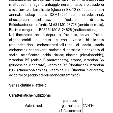
maltodestrina; agenti antiagglomeranti: talco e biossido di
silicio; lievito di birra lisato (glucani), BB-12 (Bifidobacterium
animalis subsp. lactis DSM15954 con maltodestrina),
idrossipropilmetilcellulosa, fosfato disodico,
Bifidobacterium infantis M-63 LMG 23728 (amido di mais),
Bacillus coagulans BC513 LMG S-24828 (maltodestrina).
Nel flaconcino: acqua depurata, fruttosio, polvere frutto-
oligosaccaridi a corta catena, zinco bisglicinato
(maltodestrina, carbossimetilcellulosa di sodio, sodio
carbonato); conservanti: sorbato di potassio e benzoato di
sodio; acidificante: acido citrico; niacina (nicotinamide),
vitamina B5 (calcio D-pantotenato), aroma, vitamina B6
(piridossina cloridrato), vitamina B2 (riboflavina), vitamina
B12 (cianocobalamina), vitamina B1 (tiamina cloridrato),
acido folico (acido pteroil-monoglutammico).
Senza
glutine
e
lattosio
.
Caratteristiche nutrizionali
per dose
Valori medi
giornaliera
%VNR*
(1 flaconcino)