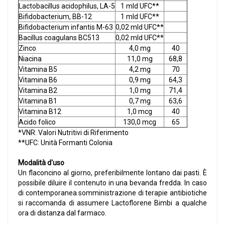
Lactobacillus acidophilus, LA-5
1 mld UFC**
Bifidobacterium, BB-12
1 mld UFC**
Bifidobacterium infantis M-63
0,02 mld UFC**
Bacillus coagulans BC513
0,02 mld UFC**
Zinco
4,0 mg
40
Niacina
11,0 mg
68,8
Vitamina B5
4,2 mg
70
Vitamina B6
0,9 mg
64,3
Vitamina B2
1,0 mg
71,4
Vitamina B1
0,7 mg
63,6
Vitamina B12
1,0 mcg
40
Acido folico
130,0 mcg
65
*VNR: Valori Nutritivi di Riferimento
**UFC: Unità Formanti Colonia
Modalità d'uso
Un flaconcino al giorno, preferibilmente lontano dai pasti. È
possibile diluire il contenuto in una bevanda fredda. In caso
di contemporanea somministrazione di terapie antibiotiche
si raccomanda di assumere Lactoflorene Bimbi a qualche
ora di distanza dal farmaco.