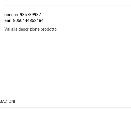
minsan: 935789937
ean: 8050444852484
Vai alla descrizione prodotto
RMAZIONI