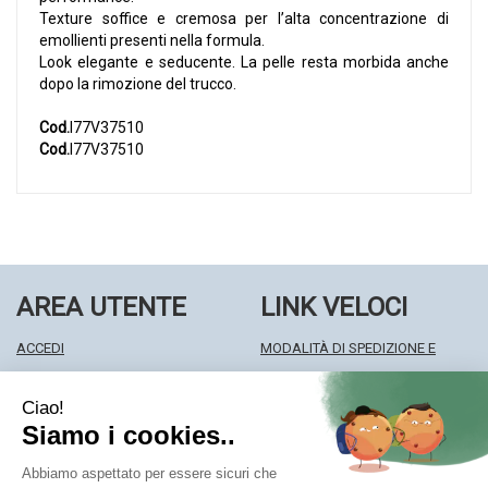
Texture soffice e cremosa per l’alta concentrazione di
emollienti presenti nella formula.
Look elegante e seducente. La pelle resta morbida anche
dopo la rimozione del trucco.
Cod.
I77V37510
Cod.
I77V37510
AREA UTENTE
LINK VELOCI
ACCEDI
MODALITÀ DI SPEDIZIONE E
REGISTRATI
RITIRO
WISHLIST
MODALITÀ DI PAGAMENTO
ISCRIZIONE ALLA NEWSLETTER
INFORMATIVA PRIVACY
CONDIZIONI DI VENDITA