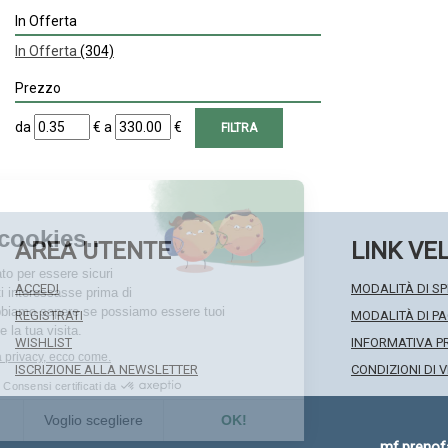
In Offerta
In Offerta
(304)
Prezzo
filtra
filtra
da
€
a
€
da
a
AREA UTENTE
LINK VE
ACCEDI
MODALITÀ DI SP
REGISTRATI
MODALITÀ DI 
WISHLIST
INFORMATIVA P
ISCRIZIONE ALLA NEWSLETTER
CONDIZIONI DI 
mf.preno