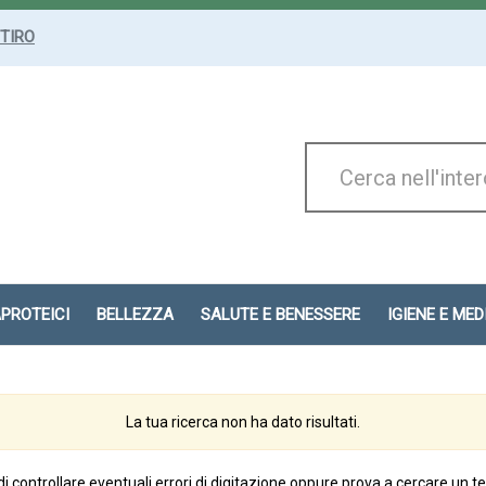
ITIRO
Cerca
Prodotto
APROTEICI
BELLEZZA
SALUTE E BENESSERE
IGIENE E ME
La tua ricerca non ha dato risultati.
di controllare eventuali errori di digitazione oppure prova a cercare un t