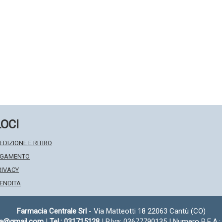
LOCI
EDIZIONE E RITIRO
PAGAMENTO
RIVACY
VENDITA
Farmacia Centrale Srl
- Via Matteotti 18 22063 Cantù (CO)
fa@gmail.com
|
Tel.: 031715128
| P.Iva: 03677790135 | Numero R.E.A.