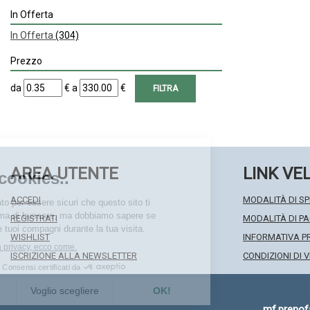
In Offerta
In Offerta
(304)
Prezzo
filtra
filtra
da
€
a
€
da
a
AREA UTENTE
LINK VE
ACCEDI
MODALITÀ DI SP
REGISTRATI
MODALITÀ DI 
WISHLIST
INFORMATIVA P
ISCRIZIONE ALLA NEWSLETTER
CONDIZIONI DI 
mf.preno