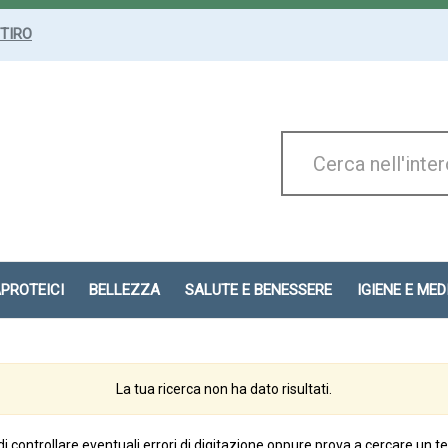
ITIRO
Cerca
Prodotto
APROTEICI
BELLEZZA
SALUTE E BENESSERE
IGIENE E ME
La tua ricerca non ha dato risultati.
di controllare eventuali errori di digitazione oppure prova a cercare un t