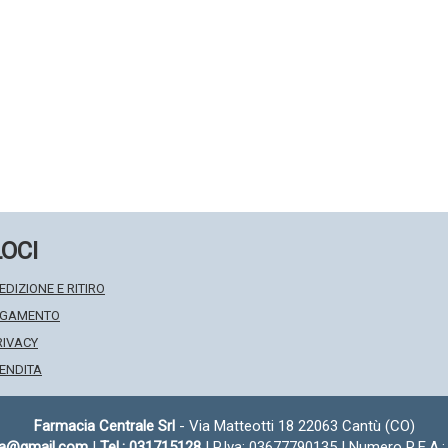
LOCI
EDIZIONE E RITIRO
PAGAMENTO
RIVACY
VENDITA
Farmacia Centrale Srl
- Via Matteotti 18 22063 Cantù (CO)
fa@gmail.com
|
Tel.: 031715128
| P.Iva: 03677790135 | Numero R.E.A.