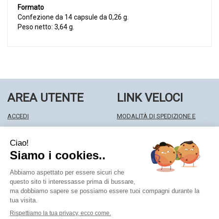
Formato
Confezione da 14 capsule da 0,26 g.
Peso netto: 3,64 g.
AREA UTENTE
LINK VELOCI
ACCEDI
MODALITÀ DI SPEDIZIONE E
REGISTRATI
RITIRO
WISHLIST
MODALITÀ DI PAGAMENTO
ISCRIZIONE ALLA NEWSLETTER
INFORMATIVA PRIVACY
CONDIZIONI DI VENDITA
Farmacia Centrale Srl
- Via Matteotti 18 22063 Cantù (CO)
mf.prenofa@gmail.com
|
Tel.: 031715128
| P.Iva: 03677790135 |
Numero R.E.A.: CO327309