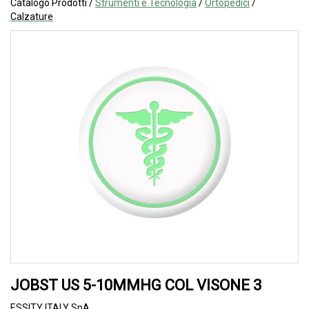
Catalogo Prodotti /
Strumenti e Tecnologia
/
Ortopedici
/
Calzature
JOBST US 5-10MMHG COL VISONE 3
ESSITY ITALY SpA