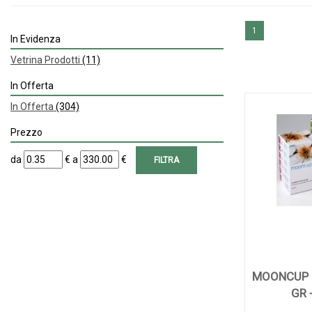
1
In Evidenza
Vetrina Prodotti
(11)
In Offerta
In Offerta
(304)
Prezzo
filtra
filtra
da
€
a
€
da
a
MOONCUP 
GR 