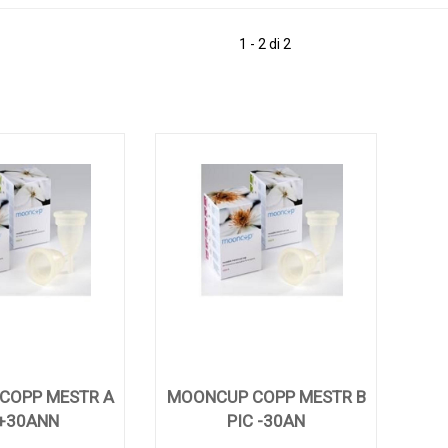
1 - 2 di 2
COPP MESTR A
MOONCUP COPP MESTR B
+30ANN
PIC -30AN