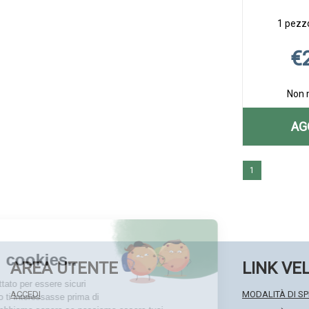
1 pezzo
€
Non 
AG
1
AREA UTENTE
LINK VE
ACCEDI
MODALITÀ DI SP